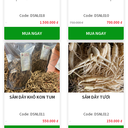
Code: DSNL018
Code: DSNL010
1.500.000 ₫
700.000 ₫
750.000 ₫
MUA NGAY
MUA NGAY
SÂM DÂY KHÔ KON TUM
SÂM DÂY TƯƠI
Code: DSNL011
Code: DSNL012
550.000 ₫
150.000 ₫