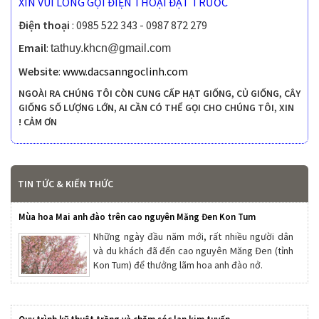
XIN VUI LÒNG GỌI ĐIỆN THOẠI ĐẶT TRƯỚC
Điện thoại
: 0985 522 343 - 0987 872 279
Email
:
tathuy.khcn@gmail.com
Website
:
www.dacsanngoclinh.com
NGOÀI RA CHÚNG TÔI CÒN CUNG CẤP HẠT GIỐNG, CỦ GIỐNG, CÂY
GIỐNG SỐ LƯỢNG LỚN, AI CẦN CÓ THỂ GỌI CHO CHÚNG TÔI, XIN
CẢM ƠN !
TIN TỨC & KIẾN THỨC
Mùa hoa Mai anh đào trên cao nguyên Măng Đen Kon Tum
Những ngày đầu năm mới, rất nhiều người dân
và du khách đã đến cao nguyên Măng Đen (tỉnh
Kon Tum) để thưởng lãm hoa anh đào nở.