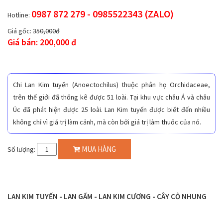
0987 872 279 - 0985522343 (ZALO)
Hotline:
Giá gốc:
350,000đ
Giá bán: 200,000 đ
Chi Lan Kim tuyến (Anoectochilus) thuộc phân họ Orchidaceae,
trên thế giới đã thống kê được 51 loài. Tại khu vực châu Á và châu
Úc đã phát hiện được 25 loài. Lan Kim tuyến được biết đến nhiều
không chỉ vì giá trị làm cảnh, mà còn bởi giá trị làm thuốc của nó.
MUA HÀNG
Số lượng:
LAN KIM TUYẾN - LAN GẤM - LAN KIM CƯƠNG - CÂY CỎ NHUNG