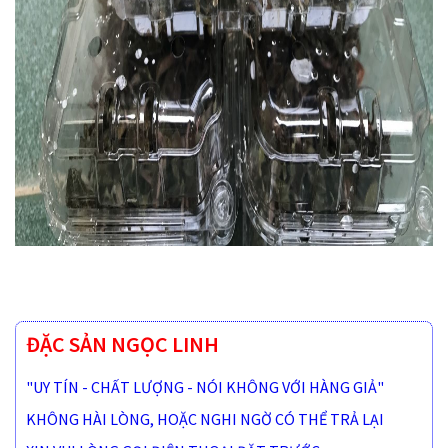
ĐẶC SẢN NGỌC LINH
"UY TÍN - CHẤT LƯỢNG - NÓI KHÔNG VỚI HÀNG GIẢ"
KHÔNG HÀI LÒNG, HOẶC NGHI NGỜ CÓ THỂ TRẢ LẠI