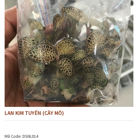
LAN KIM TUYẾN (CÂY MÔ)
Mã Code: DSNL014