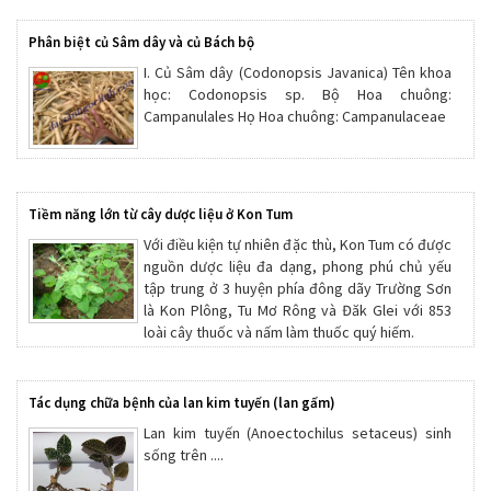
Phân biệt củ Sâm dây và củ Bách bộ
I. Củ Sâm dây (Codonopsis Javanica) Tên khoa
học: Codonopsis sp. Bộ Hoa chuông:
Campanulales Họ Hoa chuông: Campanulaceae
Tiềm năng lớn từ cây dược liệu ở Kon Tum
Với điều kiện tự nhiên đặc thù, Kon Tum có được
nguồn dược liệu đa dạng, phong phú chủ yếu
tập trung ở 3 huyện phía đông dãy Trường Sơn
là Kon Plông, Tu Mơ Rông và Đăk Glei với 853
loài cây thuốc và nấm làm thuốc quý hiếm.
Tác dụng chữa bệnh của lan kim tuyến (lan gấm)
Lan kim tuyến (Anoectochilus setaceus) sinh
sống trên ....