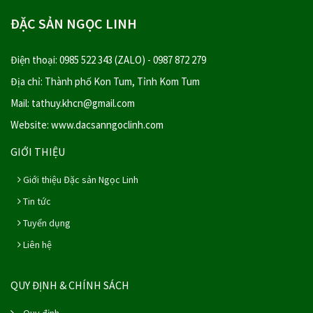
ĐẶC SẢN NGỌC LINH
Điện thoại: 0985 522 343 (ZALO) - 0987 872 279
Địa chỉ: Thành phố Kon Tum, Tỉnh Kom Tum
Mail: tathuy.khcn@gmail.com
Website: www.dacsanngoclinh.com
GIỚI THIỆU
Giới thiệu Đặc sản Ngọc Linh
Tin tức
Tuyển dụng
Liên hệ
QUY ĐỊNH & CHÍNH SÁCH
Quy định