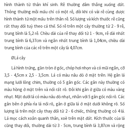
hình thành từ thân khí sinh. Rễ thường đâm thẳng xuống đất.
Thông thường mỗi mấu chỉ có một rễ, đôi khi có vài rễ cùng được
hình thành từ một mấu trên thân rễ. Số lượng và kích thước rễ cũng
rất thay đổi tuỳ theo cá thể. Số rễ trên một cây thường từ 2 - 9 rễ,
trung bình là 5,2 rễ. Chều dài của rễ thay đổi từ 1 - 9cm, rễ dài nhất
trung bình là 6,37cm và ngắn nhất trung bình là 1,04cm, chiều dài
trung bình của các rễ trên một cây là 4,07cm.
ØLá cây
Lá hình trứng, gần tròn ở gốc, chóp hơi nhọn và có mũi ngắn, cỡ
3,5 - 4,5cm x 2,5 - 3,5cm. Lá có màu nâu đỏ ở mặt trên. Hệ gân lá
mạng lưới lông chim, thường có 5 gân gốc. Các gân này thường có
màu hồng ở mặt trên và nổi rất rõ. Đôi khi gân ở giữa có màu vàng
nhạt. Mặt dưới lá có màu nâu đỏ nhạt, nhẵn với 5 gân gốc nổi rõ. Các
gân bên ở phía rìa lá nổi rõ, gân ở giữa lá ở mặt dưới không rõ. Số
lượng lá trên một cây thay đổi từ 2 - 6 chiếc, thông thường có 4 lá.
Lá mọc cách xoắn quanh thân, xoè trên mặt đất. Kích thước của lá
cũng thay đổi, thường dài từ 3 - 5cm, trung bình là 3,87cm và rộng