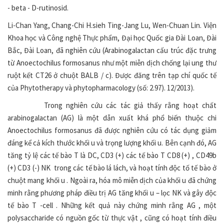
- beta - D-rutinosid.
Li-Chan Yang, Chang-Chi H.sieh Ting-Jang Lu, Wen-Chuan Lin. Viện
Khoa học và Công nghệ Thực phẩm, Đại học Quốc gia Đài Loan, Đài
Bắc, Đài Loan, đã nghiên cứu (Arabinogalactan cấu trúc đặc trưng
từ Anoectochilus formosanus như một miễn dịch chống lại ung thư
ruột kết CT26 ở chuột BALB / c). Được đăng trên tạp chí quốc tế
của Phytotherapy và phytopharmacology (số: 2.97). 12/2013).
Trong nghiên cứu các tác giả thấy rằng hoạt chất
arabinogalactan (AG) là một dẫn xuất khá phổ biến thuộc chi
Anoectochilus formosanus đã được nghiên cứu có tác dụng giảm
đáng kể cả kích thước khối u và trọng lượng khối u. Bên cạnh đó, AG
tăng tỷ lệ các tế bào T là DC, CD3 (+) các tế bào T CD8 (+) , CD49b
(+) CD3 (-) NK trong các tế bào lá lách, và hoạt tính độc tố tế bào ở
chuột mang khối u . Ngoài ra, hóa mô miễn dịch của khối u đã chứng
minh rằng phương pháp điều trị AG tăng khối u – lọc NK và gây độc
tế bào T -cell . Những kết quả này chứng minh rằng AG , một
polysaccharide có nguồn gốc từ thực vật , cũng có hoạt tính điều