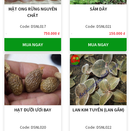
MẬT ONG RỪNG NGUYÊN
SÂM DÂY
CHẤT
Code: DSNL017
Code: DSNL021
750.000 ₫
150.000 ₫
MUA NGAY
MUA NGAY
HẠT ĐƯỜI ƯƠI BAY
LAN KIM TUYẾN (LAN GẤM)
Code: DSNL020
Code: DSNL022