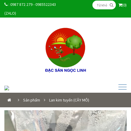
:
0987 872 279 - 0985522343
(0)
(ZALO)
Sản phẩm
Lan kim tuyến (CÂY MÔ)