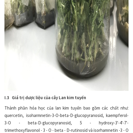
I.3 Giá trị dược liệu của cây Lan kim tuyến
Thành phần hóa học của lan kim tuyến bao gồm các chất như:
quercetin, isoharmnetin-3-O-beta-D-glucopyranosid, kaempferol-
3-O - beta-D-glucopyranosid, 5 - hydroxy-3'-4'-7'-
trimethoxyflavonol - 3 - O - beta - D-rutinosid và isorhamnetin -3 - O