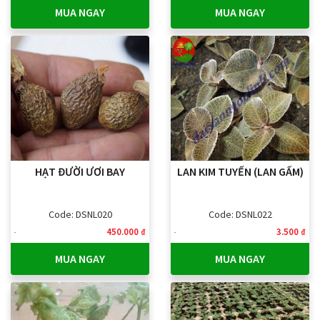
MUA NGAY
MUA NGAY
HẠT ĐƯỜI ƯƠI BAY
LAN KIM TUYẾN (LAN GẤM)
Code: DSNL020
Code: DSNL022
450.000 ₫
3.500 ₫
MUA NGAY
MUA NGAY