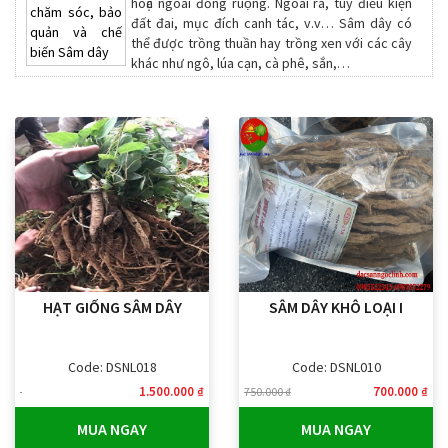
hoặc ngoài đồng ruộng. Ngoài ra, tuy điều kiện
đất đai, mục đích canh tác, v.v… Sâm dây có
thể được trồng thuần hay trồng xen với các cây
khác như ngô, lúa cạn, cà phê, sắn,…
HẠT GIỐNG SÂM DÂY
SÂM DÂY KHÔ LOẠI I
Code: DSNL018
Code: DSNL010
1.500.000 ₫
700.000 ₫
750.000 ₫
MUA NGAY
MUA NGAY