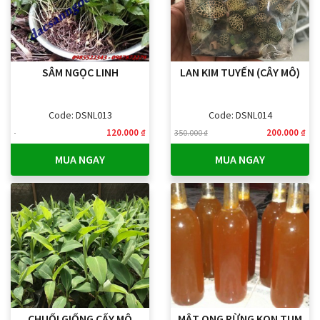
SÂM NGỌC LINH
LAN KIM TUYẾN (CÂY MÔ)
Code: DSNL013
Code: DSNL014
120.000 ₫
200.000 ₫
350.000 ₫
MUA NGAY
MUA NGAY
CHUỐI GIỐNG CẤY MÔ
MẬT ONG RỪNG KON TUM