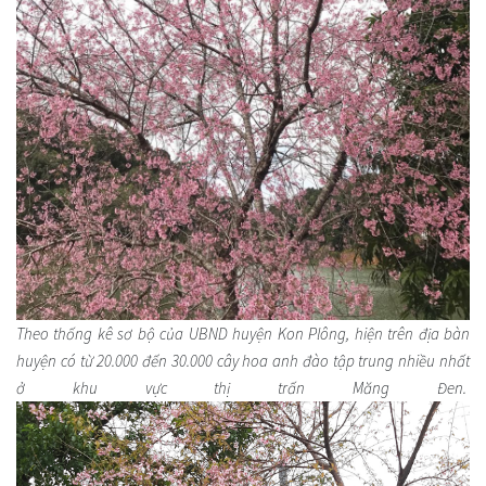
Theo thống kê sơ bộ của UBND huyện Kon Plông, hiện trên địa bàn
huyện có từ 20.000 đến 30.000 cây hoa anh đào tập trung nhiều nhất
ở khu vực thị trấn Măng Đen.