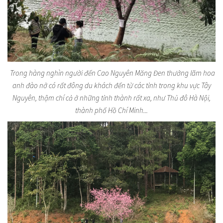
Trong hàng nghìn người đến Cao Nguyên Măng Đen thưởng lãm hoa
anh đào nở có rất đông du khách đến từ các tỉnh trong khu vực Tây
Nguyên, thậm chí cả ở những tỉnh thành rất xa, như Thủ đô Hà Nội,
thành phố Hồ Chí Minh...