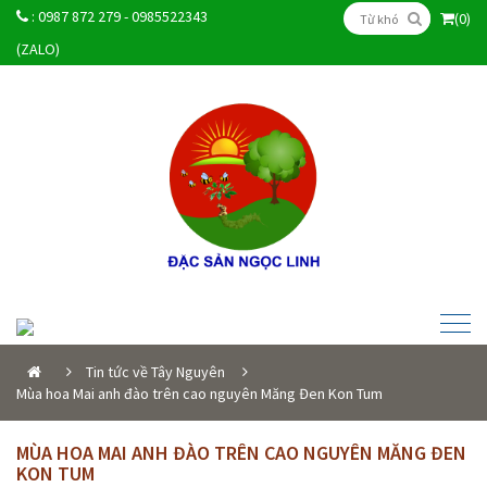
:
0987 872 279 - 0985522343
(0)
(ZALO)
Tin tức về Tây Nguyên
Mùa hoa Mai anh đào trên cao nguyên Măng Đen Kon Tum
MÙA HOA MAI ANH ĐÀO TRÊN CAO NGUYÊN MĂNG ĐEN
KON TUM